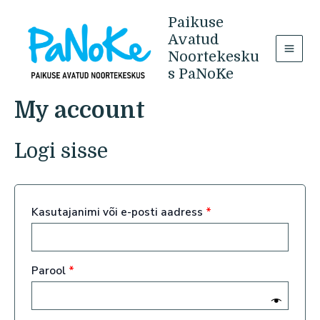
Skip
Paikuse
to
content
Avatud
Noortekesku
MAIN
s PaNoKe
MEN
My account
Logi sisse
Nõutud
Kasutajanimi või e-posti aadress
*
Nõutud
Parool
*