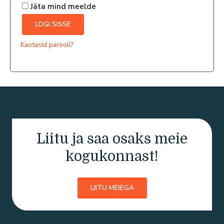
Jäta mind meelde
LOGI SISSE
Kaotasid parooli?
Liitu ja saa osaks meie
kogukonnast!
LIITU MEIEGA